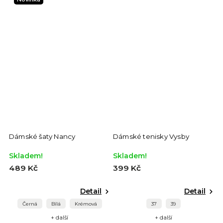
Dámské šaty Nancy
Dámské tenisky Vysby
Skladem!
Skladem!
489 Kč
399 Kč
Detail
Detail
Černá
Bílá
Krémová
37
39
+ další
+ další