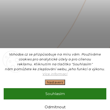
Vohodse.cz se přizpůsobuje na míru vám. Používáme
cookies
pro analytické účely a pro cílenou
reklamu. Kliknutím na tlačítko "Souhlasím"
nám
pomůžete ke zlepšování webu, jeho funkcí a výkonu.
Sledovat na Instagramu
Více informací
Nastavení
Copyright 2026
Vohodse.cz
. Všechna práva vyhrazena.
Upravit nastavení cookies
Souhlasím
Vytvořil
Shoptet
| Design
Shoptak.cz
+ Filipesmedia 🧡
Odmítnout