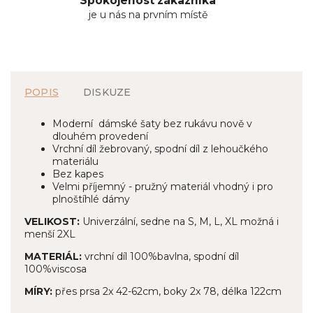
Spokojenost zákazníka
je u nás na prvním místě
POPIS
DISKUZE
Moderní dámské šaty bez rukávu nově v
dlouhém provedení
Vrchní díl žebrovaný, spodní díl z lehoučkého
materiálu
Bez kapes
Velmi příjemný - pružný materiál vhodný i pro
plnoštíhlé dámy
VELIKOST:
Univerzální, sedne na S, M, L, XL možná i
menší 2XL
MATERIÁL:
vrchní díl 100%bavlna, spodní díl
100%viscosa
MÍRY:
přes prsa 2x 42-62cm, boky 2x 78, délka 122cm