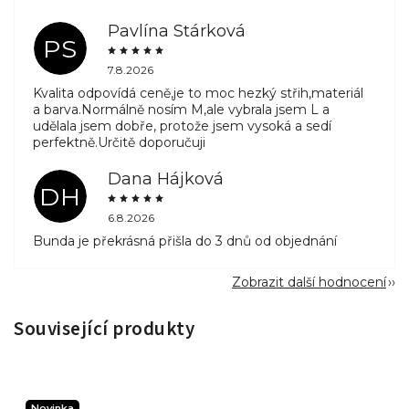
Pavlína Stárková
PS
7.8.2026
Kvalita odpovídá ceně,je to moc hezký střih,materiál
a barva.Normálně nosím M,ale vybrala jsem L a
udělala jsem dobře, protože jsem vysoká a sedí
perfektně.Určitě doporučuji
Dana Hájková
DH
6.8.2026
Bunda je překrásná přišla do 3 dnů od objednání
Zobrazit další hodnocení
Související produkty
Novinka