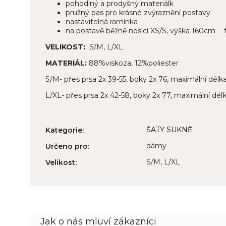
pohodlný a prodyšný materiálk
pružný pas pro krásné zvýraznění postavy
nastavitelná ramínka
na postavě běžně nosící XS/S, výška 160cm - 
VELIKOST:
S/M, L/XL
MATERIÁL:
88%viskoza, 12%poliester
S/M- přes prsa 2x 39-55, boky 2x 76, maximální dél
L/XL- přes prsa 2x 42-58, boky 2x 77, maximální dél
ŠATY SUKNĚ
Kategorie
:
dámy
Určeno pro
:
S/M, L/XL
Velikost
: