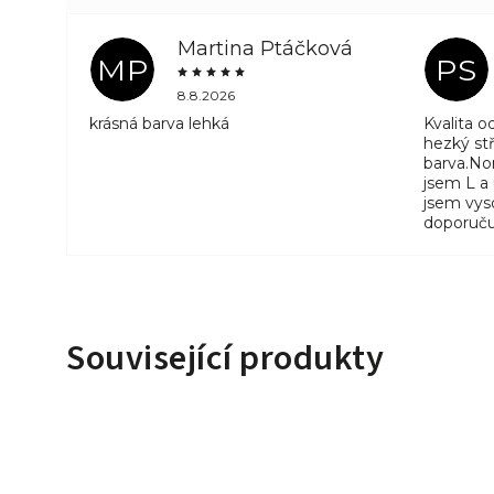
Martina Ptáčková
MP
PS
8.8.2026
krásná barva lehká
Kvalita 
hezký stř
barva.No
jsem L a
jsem vyso
doporuču
Související produkty