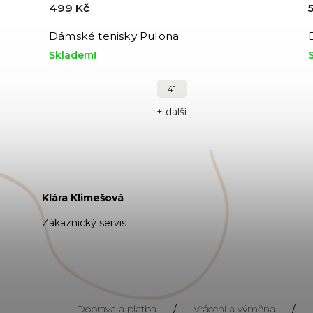
499 Kč
Dámské tenisky Pulona
Skladem!
41
+ další
Klára Klimešová
Zákaznický servis
Doprava a platba
/
Vrácení a výměna
/