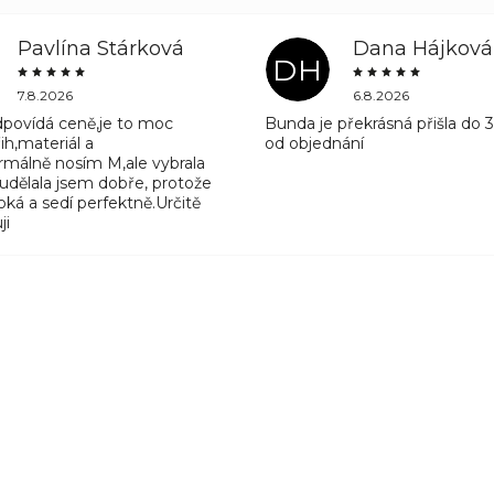
Pavlína Stárková
Dana Hájková
DH
7.8.2026
6.8.2026
odpovídá ceně,je to moc
Bunda je překrásná přišla do 
ih,materiál a
od objednání
rmálně nosím M,ale vybrala
 udělala jsem dobře, protože
ká a sedí perfektně.Určitě
ji