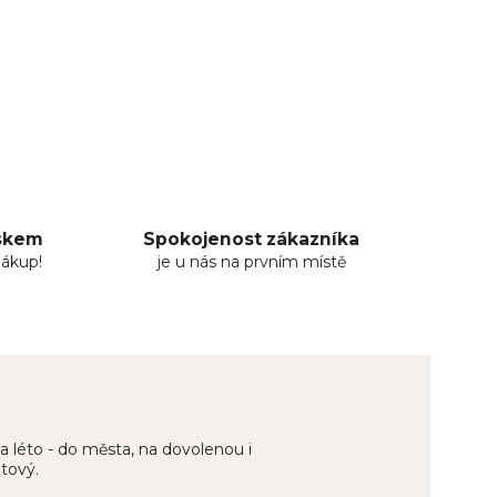
uskem
Spokojenost zákazníka
nákup!
je u nás na prvním místě
na léto - do města, na dovolenou i
otový.