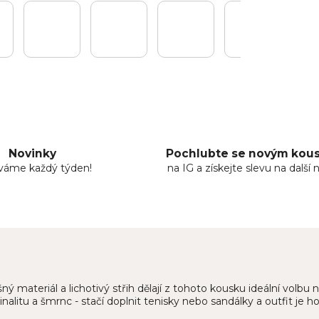
Novinky
Pochlubte se novým ko
áváme každý týden!
na IG a získejte slevu na další 
 materiál a lichotivý střih dělají z tohoto kousku ideální volbu 
alitu a šmrnc - stačí doplnit tenisky nebo sandálky a outfit je h