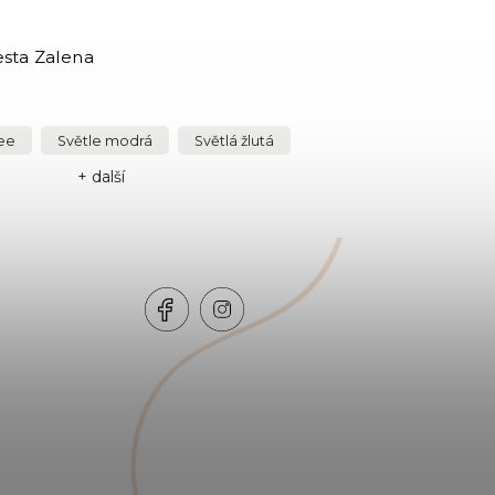
sta Zalena
fee
Světle modrá
Světlá žlutá
+ další