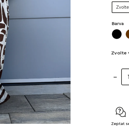
Barva
Zvolte 
Zeptat s