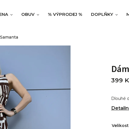
ENA
OBUV
% VÝPRODEJ %
DOPLŇKY
 Samanta
Dám
399 K
Dlouhé 
Detailn
Velikost