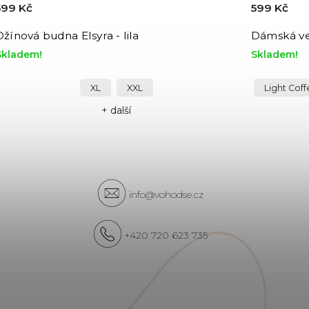
599 Kč
599 Kč
Džínová budna Elsyra - lila
Dámská ve
Skladem!
Skladem!
XL
XXL
Light Cof
+ další
info@vohodse.cz
+420 720 623 735