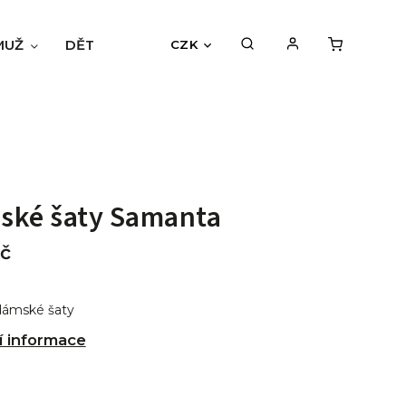
MUŽ
DĚTI
BLOG
HODNOCENÍ OBCHODU
CZK
ské šaty Samanta
č
dámské šaty
í informace