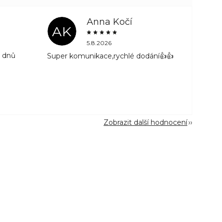
Anna Kočí
AK
5.8.2026
3 dnů
Super komunikace,rychlé dodání👍👍
Zobrazit další hodnocení