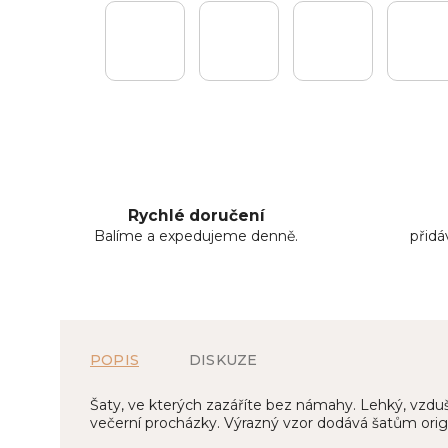
Rychlé doručení
Balíme a expedujeme denně.
přid
POPIS
DISKUZE
Šaty, ve kterých zazáříte bez námahy. Lehký, vzdušný
večerní procházky. Výrazný vzor dodává šatům origin