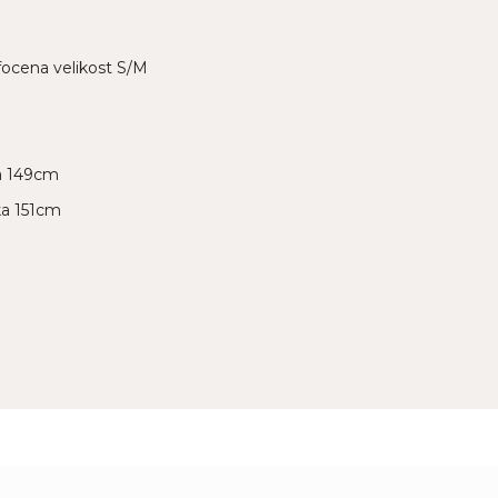
focena velikost S/M
ka 149cm
ka 151cm