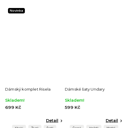
Novinka
Dámský komplet Risela
Dámské šaty Undary
Skladem!
Skladem!
699 Kč
599 Kč
Detail
Detail
Khaki
Žlutá
Šedá
Černá
Hnědá
Modrá