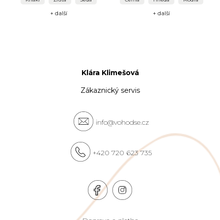
+ další
+ další
Klára Klimešová
Zákaznický servis
info@vohodse.cz
+420 720 623 735