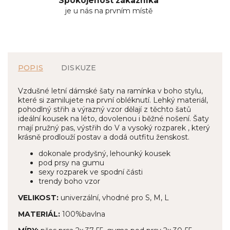
Spokojenost zákazníka
je u nás na prvním místě
POPIS
DISKUZE
Vzdušné letní dámské šaty na ramínka v boho stylu,
které si zamilujete na první obléknutí. Lehký materiál,
pohodlný střih a výrazný vzor dělají z těchto šatů
ideální kousek na léto, dovolenou i běžné nošení. Šaty
mají pružný pas, výstřih do V a vysoký rozparek , který
krásně prodlouží postav a dodá outfitu ženskost.
dokonale prodyšný, lehounký kousek
pod prsy na gumu
sexy rozparek ve spodní části
trendy boho vzor
VELIKOST:
univerzální, vhodné pro S, M, L
MATERIÁL:
100%bavlna