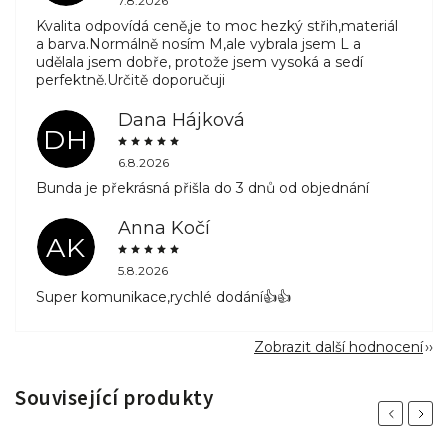
7.8.2026
Kvalita odpovídá ceně,je to moc hezký střih,materiál
a barva.Normálně nosím M,ale vybrala jsem L a
udělala jsem dobře, protože jsem vysoká a sedí
perfektně.Určitě doporučuji
Dana Hájková
DH
6.8.2026
Bunda je překrásná přišla do 3 dnů od objednání
Anna Kočí
AK
5.8.2026
Super komunikace,rychlé dodání👍👍
Zobrazit další hodnocení
Související produkty
Previous
Next