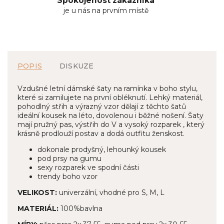
Spokojenost zákazníka
je u nás na prvním místě
POPIS
DISKUZE
Vzdušné letní dámské šaty na ramínka v boho stylu,
které si zamilujete na první obléknutí. Lehký materiál,
pohodlný střih a výrazný vzor dělají z těchto šatů
ideální kousek na léto, dovolenou i běžné nošení. Šaty
mají pružný pas, výstřih do V a vysoký rozparek , který
krásně prodlouží postav a dodá outfitu ženskost.
dokonale prodyšný, lehounký kousek
pod prsy na gumu
sexy rozparek ve spodní části
trendy boho vzor
VELIKOST:
univerzální, vhodné pro S, M, L
MATERIÁL:
100%bavlna