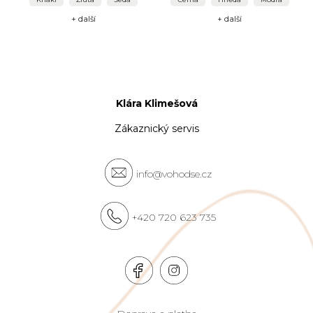
+ další
+ další
Klára Klimešová
Zákaznický servis
info@vohodse.cz
+420 720 623 735