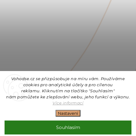
Vohodse.cz se přizpůsobuje na míru vám. Používáme
cookies
pro analytické účely a pro cílenou
reklamu. Kliknutím na tlačítko "Souhlasím"
nám
pomůžete ke zlepšování webu, jeho funkcí a výkonu.
Sledovat na Instagramu
Více informací
Nastavení
Copyright 2026
Vohodse.cz
. Všechna práva vyhrazena.
Upravit nastavení cookies
Souhlasím
Vytvořil
Shoptet
| Design
Shoptak.cz
+ Filipesmedia 🧡