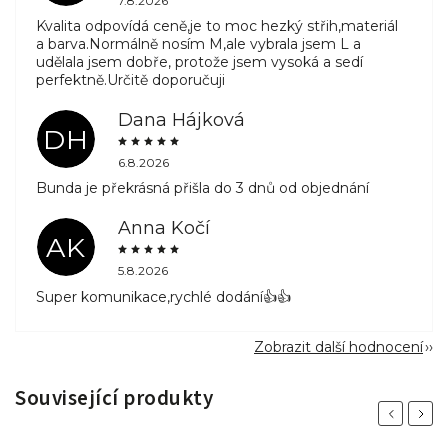
7.8.2026
Kvalita odpovídá ceně,je to moc hezký střih,materiál
a barva.Normálně nosím M,ale vybrala jsem L a
udělala jsem dobře, protože jsem vysoká a sedí
perfektně.Určitě doporučuji
Dana Hájková
DH
6.8.2026
Bunda je překrásná přišla do 3 dnů od objednání
Anna Kočí
AK
5.8.2026
Super komunikace,rychlé dodání👍👍
Zobrazit další hodnocení
Související produkty
Previous
Next