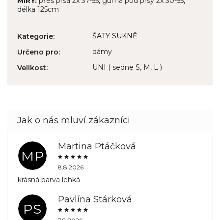
MÍRY:
přes prsa 2x 37-55, guma pod prsy 2x 30-55,
délka 125cm
ŠATY SUKNĚ
Kategorie
:
dámy
Určeno pro
:
UNI ( sedne S, M, L )
Velikost
:
Martina Ptáčková
MP
8.8.2026
krásná barva lehká
Pavlína Stárková
PS