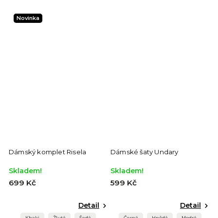
Novinka
Dámský komplet Risela
Dámské šaty Undary
Skladem!
Skladem!
699 Kč
599 Kč
Detail
Detail
Khaki
Žlutá
Šedá
Černá
Hnědá
Modrá