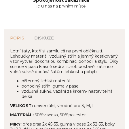
Spokojenost zákazníka
je u nás na prvním místě
POPIS
DISKUZE
Letní šaty, kteří si zamiluješ na první obléknuti.
Lehoučký materiál, vzdušný střih a jemný kostkovaný
vzor vytváří dokonalou kombinaci pohodlí a stylu. Díky
sumce v pasu krásně sedí a lichotí postavě, zatímco
volná sukně dodává šatům lehkost a pohyb.
příjemný, lehký materiál
pohodlný střih, guma v pase
vzdušná sukně, vázání za krkem- nastavitelná
délka
VELIKOST:
univerzální, vhodné pro S, M, L
MATERIÁL:
50%viscosa, 50%poliester
MÍRY:
přes prsa 2x 45-55, guma v pase 2x 32-53, boky