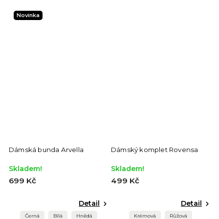
Novinka
Dámská bunda Arvella
Dámský komplet Rovensa
Skladem!
Skladem!
699 Kč
499 Kč
Detail
Detail
Černá
Bílá
Hnědá
Krémová
Růžová