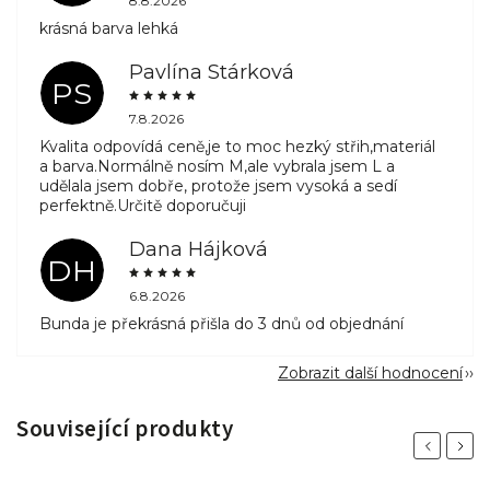
8.8.2026
krásná barva lehká
Pavlína Stárková
PS
7.8.2026
Kvalita odpovídá ceně,je to moc hezký střih,materiál
a barva.Normálně nosím M,ale vybrala jsem L a
udělala jsem dobře, protože jsem vysoká a sedí
perfektně.Určitě doporučuji
Dana Hájková
DH
6.8.2026
Bunda je překrásná přišla do 3 dnů od objednání
Zobrazit další hodnocení
Související produkty
Previous
Next