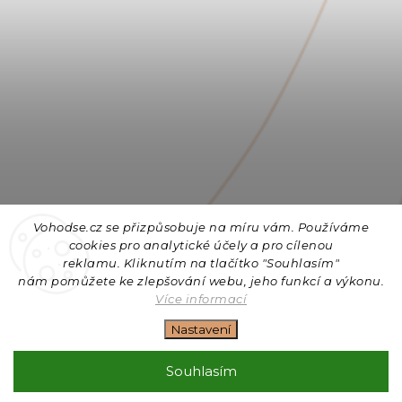
Vohodse.cz se přizpůsobuje na míru vám. Používáme
cookies
pro analytické účely a pro cílenou
reklamu. Kliknutím na tlačítko "Souhlasím"
nám
pomůžete ke zlepšování webu, jeho funkcí a výkonu.
Sledovat na Instagramu
Více informací
Nastavení
Copyright 2026
Vohodse.cz
. Všechna práva vyhrazena.
Upravit nastavení cookies
Souhlasím
Vytvořil
Shoptet
| Design
Shoptak.cz
+ Filipesmedia 🧡