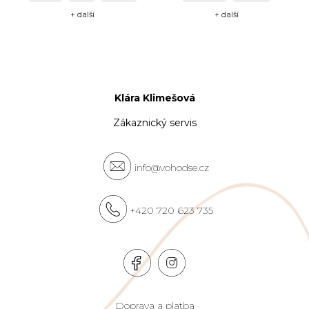
+ další
+ další
Klára Klimešová
Zákaznický servis
info@vohodse.cz
+420 720 623 735
Doprava a platba