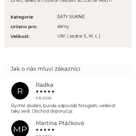
2x 80, délku si můžete nastavit až cca na 145cm
ŠATY SUKNĚ
Kategorie
:
dámy
Určeno pro
:
UNI ( sedne S, M, L )
Velikost
:
Radka
R
9.8.2026
Rychlé dodání, bunda odpovídá fotografii, velikost
taky sedí. Obchod doporučuji.
Martina Ptáčková
MP