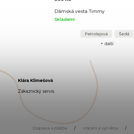
Dámská vesta Timmy
Skladem!
Petrolejová
Šedá
ší
+ další
Klára Klimešová
Zákaznický servis
Doprava a platba
/
Vrácení a výměna
/