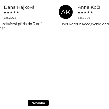
Dana Hájková
Anna Kočí
AK
6.8.2026
5.8.2026
překrásná přišla do 3 dnů
Super komunikace,rychlé dod
nání
Novinka