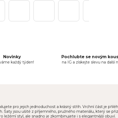
Novinky
Pochlubte se novým ko
áváme každý týden!
na IG a získejte slevu na další 
jete pro jejich jednoduchost a krásný střih. Vrchní část je přiléh
. Šaty jsou ušité z příjemného, pružného materiálu, který se při
o ležérní styl, ale snadno je zkombinujete i s elegantnější obuví.