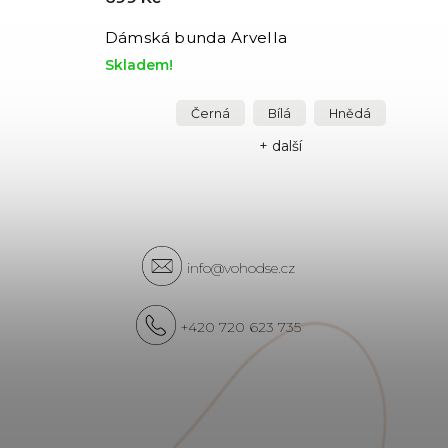
Dámská bunda Arvella
Skladem!
Černá
Bílá
Hnědá
+ další
info@vohodse.cz
+420 720 623 735