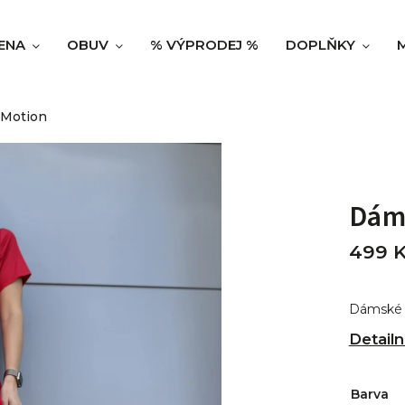
ENA
OBUV
% VÝPRODEJ %
DOPLŇKY
 Motion
Dám
499 
Dámské š
Detailn
Barva