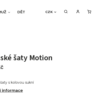
MUŽ
DĚTI
BLOG
HODNOCENÍ OBCHODU
CZK
ské šaty Motion
Kč
aty s kolovou sukní
í informace