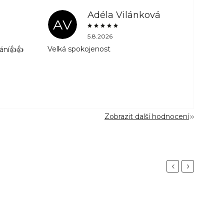
Adéla Vilánková
AV
5.8.2026
Velká spokojenost
ání👍👍
Zobrazit další hodnocení
Previous
Next