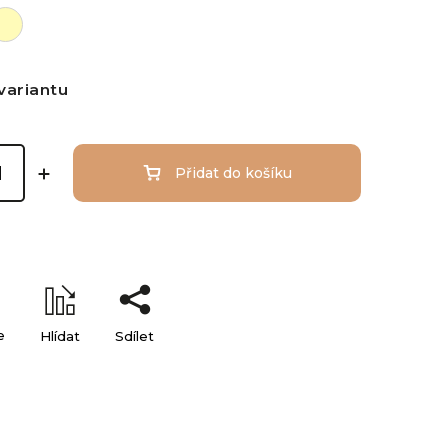
variantu
Přidat do košíku
e
Hlídat
Sdílet