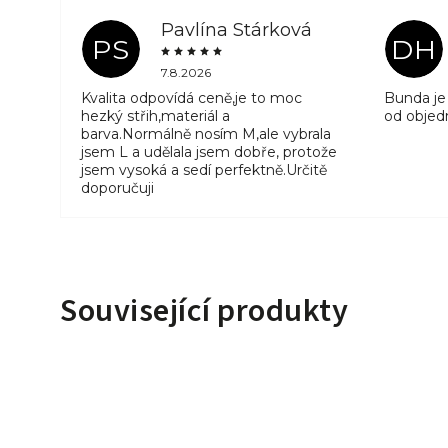
Pavlína Stárková
PS
DH
7.8.2026
Kvalita odpovídá ceně,je to moc
Bunda je 
hezký střih,materiál a
od objed
barva.Normálně nosím M,ale vybrala
jsem L a udělala jsem dobře, protože
jsem vysoká a sedí perfektně.Určitě
doporučuji
Související produkty