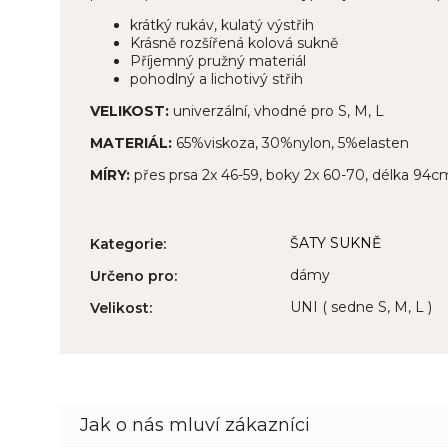
krátký rukáv, kulatý výstřih
Krásně rozšířená kolová sukně
Příjemný pružný materiál
pohodlný a lichotivý střih
VELIKOST:
univerzální, vhodné pro S, M, L
MATERIÁL:
65%viskoza, 30%nylon, 5%elasten
MÍRY:
přes prsa 2x 46-59, boky 2x 60-70, délka 94c
ŠATY SUKNĚ
Kategorie
:
dámy
Určeno pro
:
UNI ( sedne S, M, L )
Velikost
: