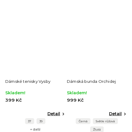
Dámské tenisky Vysby
Dámská bunda Orchidej
Skladem!
Skladem!
399 Kč
999 Kč
Detail
Detail
37
39
Černá
Světle růžová
+ další
Žlutá