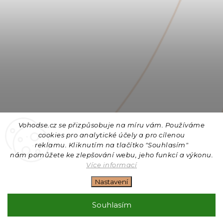
Vohodse.cz se přizpůsobuje na míru vám. Používáme
cookies
pro analytické účely a pro cílenou
reklamu. Kliknutím na tlačítko "Souhlasím"
nám
pomůžete ke zlepšování webu, jeho funkcí a výkonu.
Sledovat na Instagramu
Více informací
Nastavení
Copyright 2026
Vohodse.cz
. Všechna práva vyhrazena.
Upravit nastavení cookies
Souhlasím
Vytvořil
Shoptet
| Design
Shoptak.cz
+ Filipesmedia 🧡