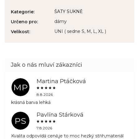
ŠATY SUKNĚ
Kategorie
:
dámy
Určeno pro
:
UNI ( sedne S, M, L, XL )
Velikost
:
Martina Ptáčková
MP
8.8.2026
krásná barva lehká
Pavlína Stárková
PS
7.8.2026
Kvalita odpovídá ceně,je to moc hezký střih,materiál