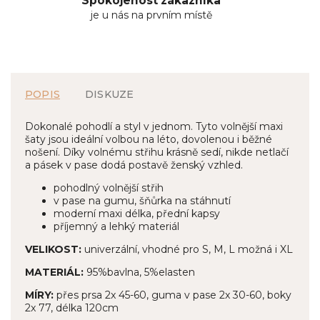
Spokojenost zákazníka
je u nás na prvním místě
POPIS
DISKUZE
Dokonalé pohodlí a styl v jednom. Tyto volnější maxi
šaty jsou ideální volbou na léto, dovolenou i běžné
nošení. Díky volnému střihu krásně sedí, nikde netlačí
a pásek v pase dodá postavě ženský vzhled.
pohodlný volnější střih
v pase na gumu, šňůrka na stáhnutí
moderní maxi délka, přední kapsy
příjemný a lehký materiál
VELIKOST:
univerzální, vhodné pro S, M, L možná i XL
MATERIÁL:
95%bavlna, 5%elasten
MÍRY:
přes prsa 2x 45-60, guma v pase 2x 30-60, boky
2x 77, délka 120cm