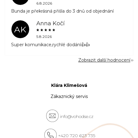
6.8.2026
Bunda je překrásná přišla do 3 dnů od objednání
Anna Kočí
AK
5.8.2026
Super komunikace,rychlé dodání👍👍
Zobrazit další hodnocení
Klára Klimešová
Zákaznický servis
info@vohodse.cz
+420 720 623 735