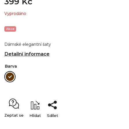
399 Kč
Vyprodáno
Akce
Dámské elegantní šaty
Detailní informace
Barva
Zeptat se
Hlídat
Sdílet