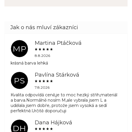
Martina Ptáčková
MP
8.8.2026
krásná barva lehká
Pavlína Stárková
PS
7.8.2026
Kvalita odpovídá ceně,je to moc hezký střih,materiál
a barva.Normálně nosím M,ale vybrala jsem L a
udělala jsem dobře, protože jsem vysoká a sedí
perfektně.Určitě doporučuji
Dana Hájková
DH