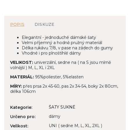
POPIS
DISKUZE
Elegantní - jednoduché dámské šaty
Velmi příjemný a hodně pružný materiál
Délka rukávu 7/8, v pase na zádech do gumy
Vhodné i pro plnoštíhlé dámy
VELIKOST:
univerzální, sedne na ( na S jsou mírně
volnější ) M, L, XL i 2XL
MATERIÁL:
95%poliester, 5%elasten
MÍRY:
přes prsa 2x 45-60, pas 2x 34-54, boky 2x 80cm,
délka 106cm
ŠATY SUKNĚ
Kategorie
:
dámy
Určeno pro
:
UNI ( sedne M, L, XL, 2XL )
Velikost
: