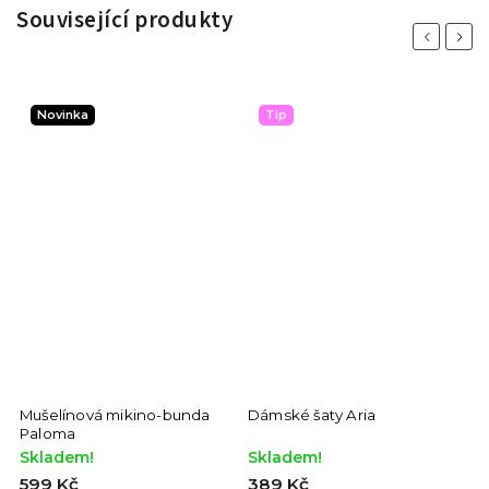
Související produkty
Previous
Next
Novinka
Tip
Mušelínová mikino-bunda
Dámské šaty Aria
Paloma
Skladem!
Skladem!
599 Kč
389 Kč