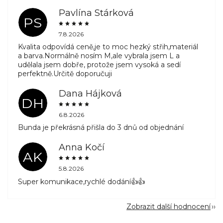
Pavlína Stárková
PS
7.8.2026
Kvalita odpovídá ceně,je to moc hezký střih,materiál
a barva.Normálně nosím M,ale vybrala jsem L a
udělala jsem dobře, protože jsem vysoká a sedí
perfektně.Určitě doporučuji
Dana Hájková
DH
6.8.2026
Bunda je překrásná přišla do 3 dnů od objednání
Anna Kočí
AK
5.8.2026
Super komunikace,rychlé dodání👍👍
Zobrazit další hodnocení