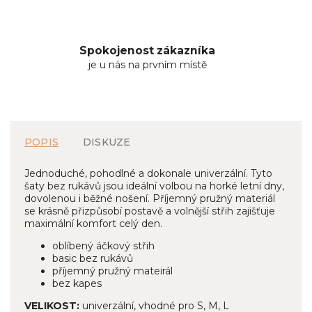
Spokojenost zákazníka
je u nás na prvním místě
POPIS
DISKUZE
Jednoduché, pohodlné a dokonale univerzální. Tyto
šaty bez rukávů jsou ideální volbou na horké letní dny,
dovolenou i běžné nošení. Příjemný pružný materiál
se krásně přizpůsobí postavě a volnější střih zajišťuje
maximální komfort celý den.
oblíbený áčkový střih
basic bez rukávů
příjemný pružný mateirál
bez kapes
VELIKOST:
univerzální, vhodné pro S, M, L