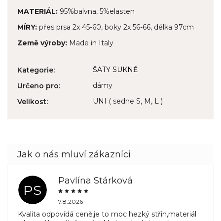
MATERIÁL:
95%balvna, 5%elasten
MÍRY:
přes prsa 2x 45-60, boky 2x 56-66, délka 97cm
Země výroby:
Made in Italy
ŠATY SUKNĚ
Kategorie
:
dámy
Určeno pro
:
UNI ( sedne S, M, L )
Velikost
:
Pavlína Stárková
PS
7.8.2026
Kvalita odpovídá ceně,je to moc hezký střih,materiál