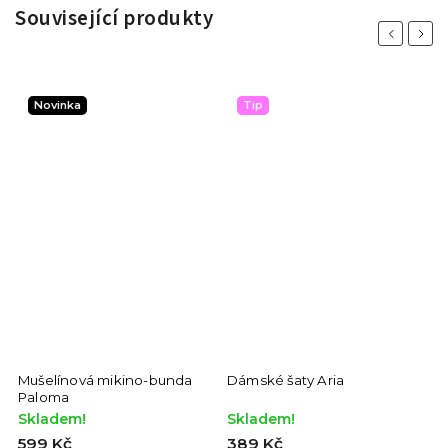
Související produkty
Previous
Next
Novinka
Tip
Mušelínová mikino-bunda
Dámské šaty Aria
Paloma
Skladem!
Skladem!
599 Kč
389 Kč