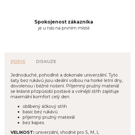
Spokojenost zákazníka
je u nás na prvním místě
POPIS
DISKUZE
Jednoduché, pohodlné a dokonale univerzální. Tyto
šaty bez rukávů jsou ideální volbou na horké letní dny,
dovolenou i běžné nošení. Příjemný pružný materiál
se krásně přizpůsobí postavě a volnější střih zajišťuje
maximální komfort celý den.
oblíbený áčkový střih
basic bez rukávů
příjemný pružný mateirál
bez kapes
VELIKOST:
univerzální, vhodné pro S, M, L