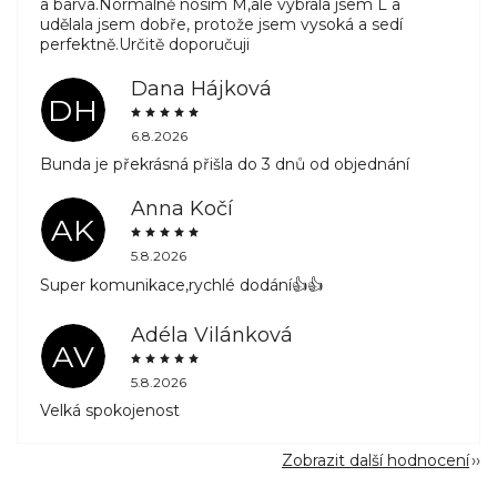
a barva.Normálně nosím M,ale vybrala jsem L a
udělala jsem dobře, protože jsem vysoká a sedí
perfektně.Určitě doporučuji
Dana Hájková
DH
6.8.2026
Bunda je překrásná přišla do 3 dnů od objednání
Anna Kočí
AK
5.8.2026
Super komunikace,rychlé dodání👍👍
Adéla Vilánková
AV
5.8.2026
Velká spokojenost
Zobrazit další hodnocení