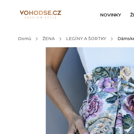
NOVINKY
Ž
Domů
/
ŽENA
/
LEGÍNY A ŠORTKY
/
Dámské 