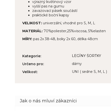
výrazný květinový vzor
vyšší pas na gumu
zavazovací pásek součástí
praktické boční kapsy
VELIKOST:
univerzální, vhodné pro S, M, L
MATERIÁL:
70%poliester,25%viscosa, 5%elasten
MÍRY:
pas 2x 38-48, boky 2x 60, délka 48cm
LEGÍNY ŠORTKY
Kategorie
:
dámy
Určeno pro
:
UNI ( sedne S, M, L )
Velikost
: