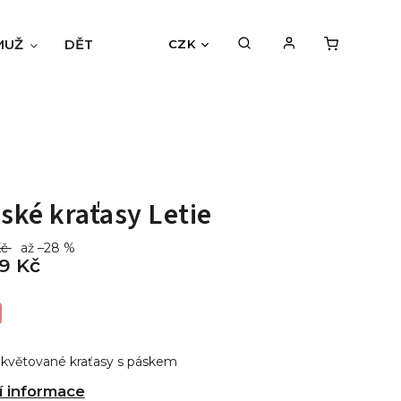
MUŽ
DĚTI
BLOG
HODNOCENÍ OBCHODU
CZK
ké kraťasy Letie
Kč
až –28 %
9 Kč
květované kraťasy s páskem
í informace