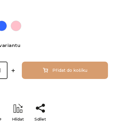
variantu
Přidat do košíku
e
Hlídat
Sdílet