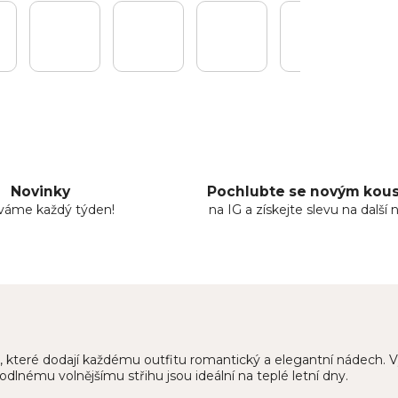
Novinky
Pochlubte se novým ko
áváme každý týden!
na IG a získejte slevu na další 
které dodají každému outfitu romantický a elegantní nádech. Vyš
lnému volnějšímu střihu jsou ideální na teplé letní dny.