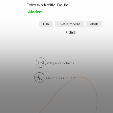
Dámská košile Bellie
Skladem!
Bílá
Světle modrá
Khaki
+ další
info@vohodse.cz
+420 720 623 735