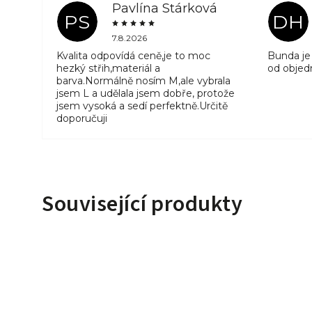
Pavlína Stárková
PS
DH
7.8.2026
Kvalita odpovídá ceně,je to moc
Bunda je 
hezký střih,materiál a
od objed
barva.Normálně nosím M,ale vybrala
jsem L a udělala jsem dobře, protože
jsem vysoká a sedí perfektně.Určitě
doporučuji
Související produkty