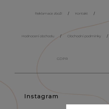
Reklamace zboží
/
Kontakt
/
Hodnocení obchodu
/
Obchodní podmínky
/
GDPR
Instagram