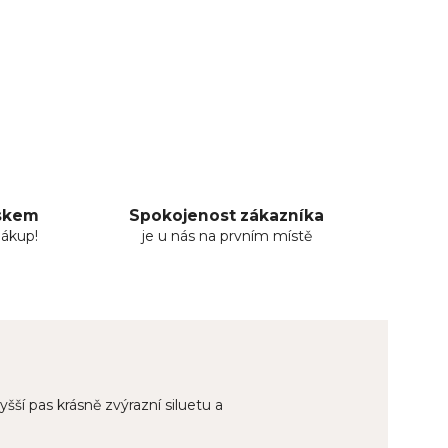
uskem
Spokojenost zákazníka
nákup!
je u nás na prvním místě
ší pas krásně zvýrazní siluetu a