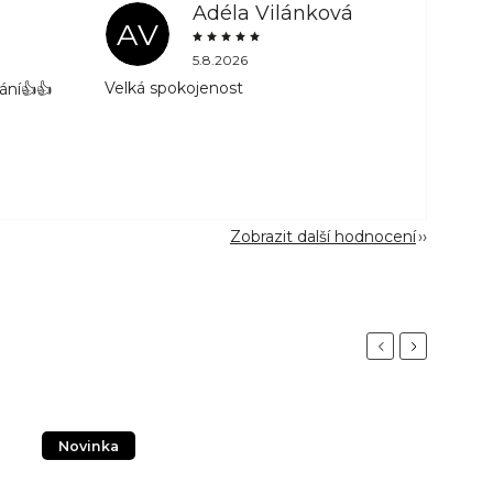
Adéla Vilánková
AV
5.8.2026
Velká spokojenost
ání👍👍
Zobrazit další hodnocení
Previous
Next
Novinka