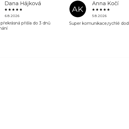
Dana Hájková
Anna Kočí
AK
6.8.2026
5.8.2026
překrásná přišla do 3 dnů
Super komunikace,rychlé dod
nání