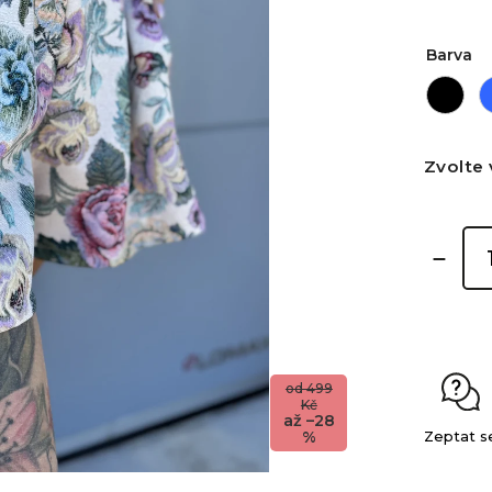
Barva
Zvolte 
od 499
Kč
až –28
%
Zeptat s