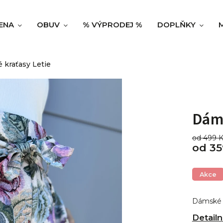
ENA
OBUV
% VÝPRODEJ %
DOPLŇKY
kraťasy Letie
Dáms
od 499 
od
35
Akce
Dámské 
Detailn