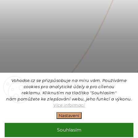
Vohodse.cz se přizpůsobuje na míru vám. Používáme
cookies
pro analytické účely a pro cílenou
reklamu. Kliknutím na tlačítko "Souhlasím"
nám
pomůžete ke zlepšování webu, jeho funkcí a výkonu.
Sledovat na Instagramu
Více informací
Nastavení
Copyright 2026
Vohodse.cz
. Všechna práva vyhrazena.
Upravit nastavení cookies
Souhlasím
Vytvořil
Shoptet
| Design
Shoptak.cz
+ Filipesmedia 🧡