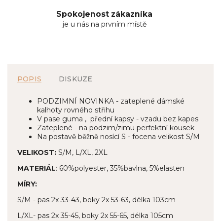
Spokojenost zákazníka
je u nás na prvním místě
POPIS
DISKUZE
PODZIMNÍ NOVINKA - zateplené dámské
kalhoty rovného střihu
V pase guma , přední kapsy - vzadu bez kapes
Zateplené - na podzim/zimu perfektní kousek
Na postavě běžně nosící S - focena velikost S/M
VELIKOST:
S/M, L/XL, 2XL
MATERIÁL
: 60%polyester, 35%bavlna, 5%elasten
MÍRY:
S/M - pas 2x 33-43, boky 2x 53-63, délka 103cm
L/XL- pas 2x 35-45, boky 2x 55-65, délka 105cm