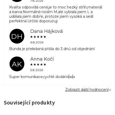
7.8.2026
Kvalita odpovídá ceně,je to moc hezký střih,materiál
a barva.Normálně nosím M,ale vybrala jsem L a
udělala jsem dobře, protože jsem vysoká a sedí
perfektně.Určitě doporučuji
Dana Hájková
DH
6.8.2026
Bunda je překrásná přišla do 3 dnů od objednání
Anna Kočí
AK
5.8.2026
Super komunikace,rychlé dodání👍👍
Zobrazit další hodnocení
Související produkty