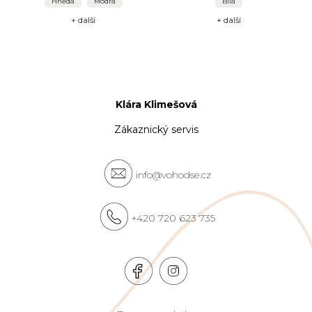
Hnědá
Modrá
Bílá
+ další
+ další
Klára Klimešová
Zákaznický servis
info@vohodse.cz
+420 720 623 735