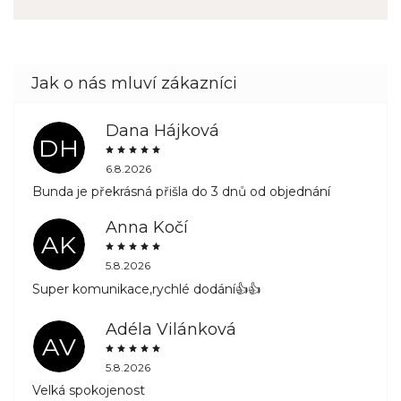
Dana Hájková
DH
6.8.2026
Bunda je překrásná přišla do 3 dnů od objednání
Anna Kočí
AK
5.8.2026
Super komunikace,rychlé dodání👍👍
Adéla Vilánková
AV
5.8.2026
Velká spokojenost