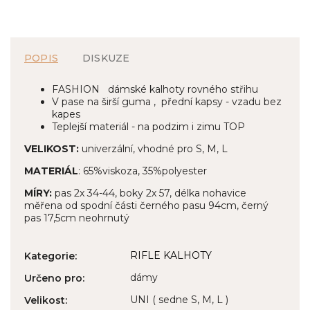
POPIS
DISKUZE
FASHION dámské kalhoty rovného střihu
V pase na širší guma , přední kapsy - vzadu bez
kapes
Teplejší materiál - na podzim i zimu TOP
VELIKOST:
univerzální, vhodné pro S, M, L
MATERIÁL
: 65%viskoza, 35%polyester
MÍRY:
pas 2x 34-44, boky 2x 57, délka nohavice
měřena od spodní části černého pasu 94cm, černý
pas 17,5cm neohrnutý
RIFLE KALHOTY
Kategorie
:
dámy
Určeno pro
:
UNI ( sedne S, M, L )
Velikost
: