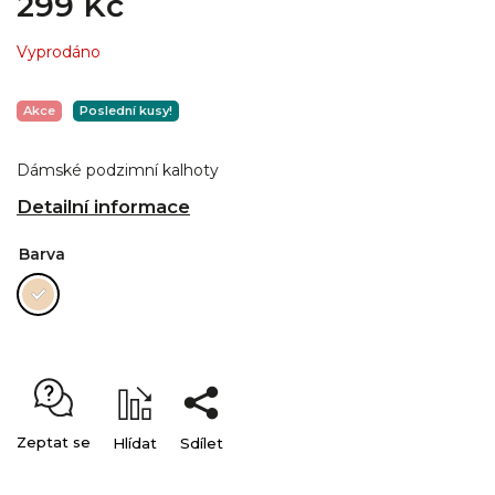
299 Kč
Vyprodáno
Akce
Poslední kusy!
Dámské podzimní kalhoty
Detailní informace
Barva
Zeptat se
Hlídat
Sdílet