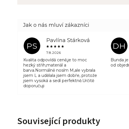
Pavlína Stárková
PS
DH
7.8.2026
Kvalita odpovídá ceně,je to moc
Bunda je 
hezký střih,materiál a
od objed
barva.Normálně nosím M,ale vybrala
jsem L a udělala jsem dobře, protože
jsem vysoká a sedí perfektně.Určitě
doporučuji
Související produkty