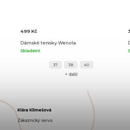
499 Kč
Dámské tenisky Wenola
Skladem!
37
38
40
+ další
Klára Klimešová
Zákaznický servis