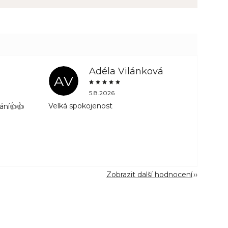
Adéla Vilánková
AV
5.8.2026
Velká spokojenost
ání👍👍
Zobrazit další hodnocení