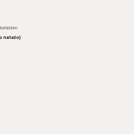
%elasten
o natažo)