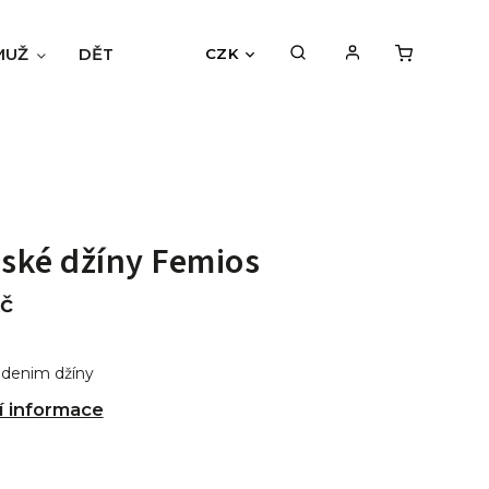
MUŽ
DĚTI
BLOG
HODNOCENÍ OBCHODU
CZK
ské džíny Femios
č
denim džíny
í informace