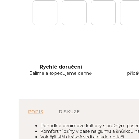
Rychlé doručení
Balíme a expedujeme denně.
přid
POPIS
DISKUZE
Pohodlné denimové kalhoty s pružným pas
Komfortní džíny v pase na gumu a šňůrkou na
Volnější střih krásně sedí a nikde netlačí