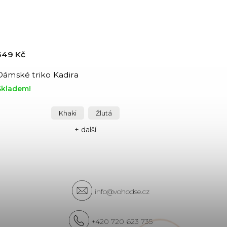
349 Kč
Dámské triko Kadira
Skladem!
Khaki
Žlutá
+ další
info@vohodse.cz
+420 720 623 735