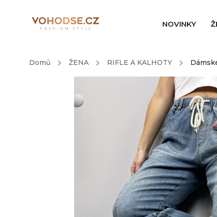
NOVINKY
Ž
Domů
/
ŽENA
/
RIFLE A KALHOTY
/
Dámské