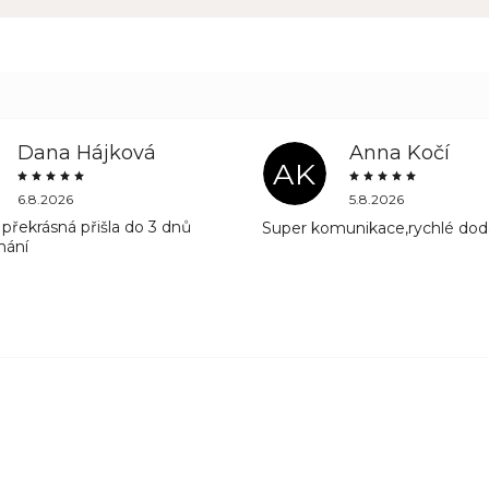
Dana Hájková
Anna Kočí
AK
6.8.2026
5.8.2026
překrásná přišla do 3 dnů
Super komunikace,rychlé dod
nání