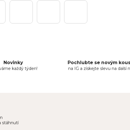
Novinky
Pochlubte se novým ko
áváme každý týden!
na IG a získejte slevu na další 
em
 stáhnutí