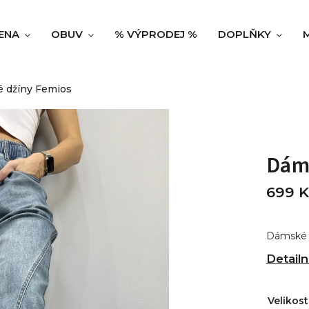
ENA
OBUV
% VÝPRODEJ %
DOPLŇKY
 džíny Femios
Dám
699 K
Dámské 
Detailn
Velikost