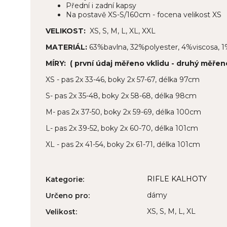
Přední i zadní kapsy
Na postavě XS-S/160cm - focena velikost XS
VELIKOST:
XS, S, M, L, XL, XXL
MATERIÁL:
63%bavlna, 32%polyester, 4%viscosa, 1
MÍRY: ( první údaj měřeno vklidu - druhý měřen
XS - pas 2x 33-46, boky 2x 57-67, délka 97cm
S- pas 2x 35-48, boky 2x 58-68, délka 98cm
M- pas 2x 37-50, boky 2x 59-69, délka 100cm
L- pas 2x 39-52, boky 2x 60-70, délka 101cm
XL - pas 2x 41-54, boky 2x 61-71, délka 101cm
RIFLE KALHOTY
Kategorie
:
dámy
Určeno pro
:
XS, S, M, L, XL
Velikost
: