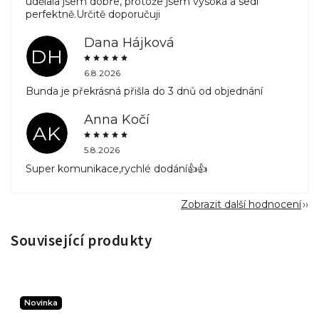
udělala jsem dobře, protože jsem vysoká a sedí
perfektně.Určitě doporučuji
Dana Hájková
DH
6.8.2026
Bunda je překrásná přišla do 3 dnů od objednání
Anna Kočí
AK
5.8.2026
Super komunikace,rychlé dodání👍👍
Zobrazit další hodnocení
Související produkty
Novinka