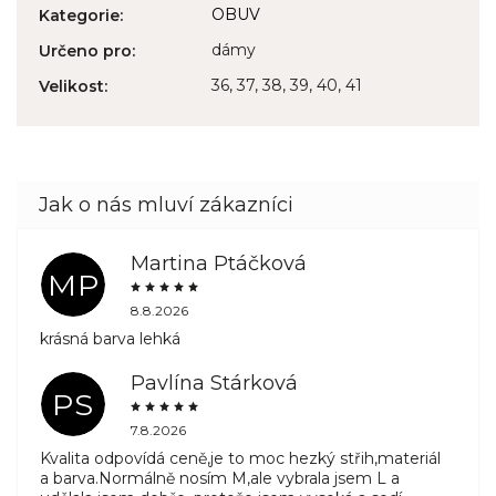
OBUV
Kategorie
:
dámy
Určeno pro
:
36, 37, 38, 39, 40, 41
Velikost
:
Martina Ptáčková
MP
8.8.2026
krásná barva lehká
Pavlína Stárková
PS
7.8.2026
Kvalita odpovídá ceně,je to moc hezký střih,materiál
a barva.Normálně nosím M,ale vybrala jsem L a