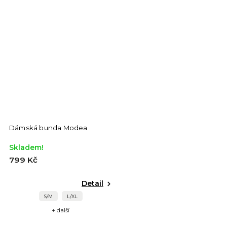
Dámská bunda Modea
Skladem!
799 Kč
Detail
S/M
L/XL
+ další