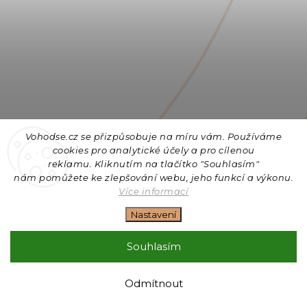
Vohodse.cz se přizpůsobuje na míru vám. Používáme
cookies
pro analytické účely a pro cílenou
reklamu. Kliknutím na tlačítko "Souhlasím"
nám
pomůžete ke zlepšování webu, jeho funkcí a výkonu.
Sledovat na Instagramu
Více informací
Nastavení
Copyright 2026
Vohodse.cz
. Všechna práva vyhrazena.
Upravit nastavení cookies
Souhlasím
Vytvořil
Shoptet
| Design
Shoptak.cz
+ Filipesmedia 🧡
Odmítnout