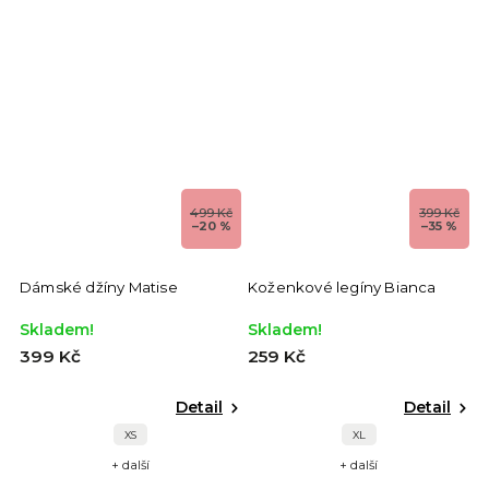
499 Kč
399 Kč
–20 %
–35 %
Dámské džíny Matise
Koženkové legíny Bianca
Skladem!
Skladem!
399 Kč
259 Kč
Detail
Detail
XS
XL
+ další
+ další