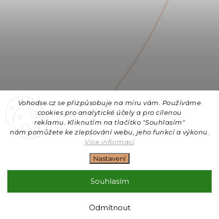
Vohodse.cz se přizpůsobuje na míru vám. Používáme
cookies
pro analytické účely a pro cílenou
reklamu. Kliknutím na tlačítko "Souhlasím"
nám
pomůžete ke zlepšování webu, jeho funkcí a výkonu.
Sledovat na Instagramu
Více informací
Nastavení
Copyright 2026
Vohodse.cz
. Všechna práva vyhrazena.
Upravit nastavení cookies
Souhlasím
Vytvořil
Shoptet
| Design
Shoptak.cz
+ Filipesmedia 🧡
Odmítnout