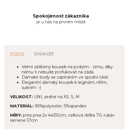
Spokojenost zákazníka
je u nás na prvním místě
POPIS
DISKUZE
Velmi oblíbený kousek na podzim - zimu, díky
němu ti nebude profukovat na záda
Dámské body se zapínáním ve spodní části
Elegantní dámský kousek k legínám, riflím,
sukním :-)
VELIKOST:
UNI, sedne na XS, S, M
MATERIÁL:
95%polyester, 5%spandex
MÍRY:
přes prsa 2x 44/50cm, celková délka 70, rukáv
ramene 57cm