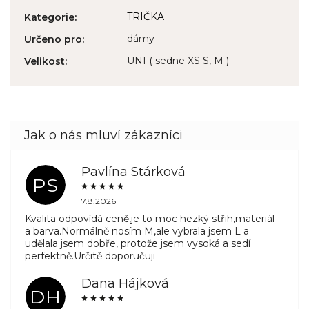
TRIČKA
Kategorie
:
dámy
Určeno pro
:
UNI ( sedne XS S, M )
Velikost
:
Pavlína Stárková
PS
7.8.2026
Kvalita odpovídá ceně,je to moc hezký střih,materiál
a barva.Normálně nosím M,ale vybrala jsem L a
udělala jsem dobře, protože jsem vysoká a sedí
perfektně.Určitě doporučuji
Dana Hájková
DH