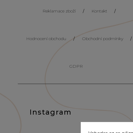
Reklamace zboží
/
Kontakt
/
Hodnocení obchodu
/
Obchodní podmínky
/
GDPR
Instagram