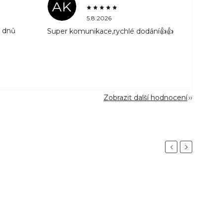
AK
5.8.2026
3 dnů
Super komunikace,rychlé dodání👍👍
Zobrazit další hodnocení
Previous
Next