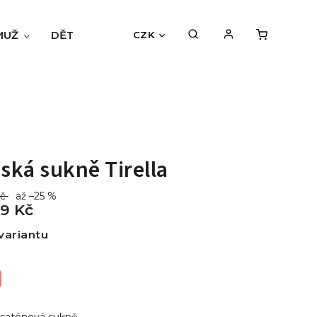
MUŽ
DĚTI
BLOG
HODNOCENÍ OBCHODU
CZK
ká sukně Tirella
Kč
až –25 %
9 Kč
variantu