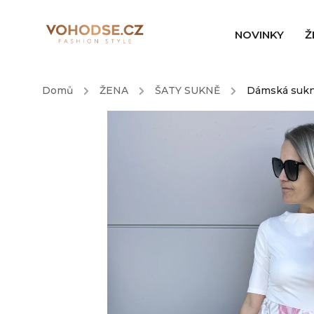
NOVINKY
Ž
Domů
/
ŽENA
/
ŠATY SUKNĚ
/
Dámská sukně