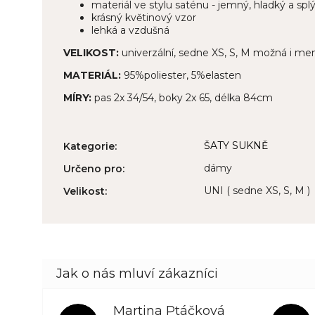
materiál ve stylu saténu - jemný, hladký a sp
krásný květinový vzor
lehká a vzdušná
VELIKOST:
univerzální, sedne XS, S, M možná i men
MATERIÁL:
95%poliester, 5%elasten
MÍRY:
pas 2x 34/54, boky 2x 65, délka 84cm
ŠATY SUKNĚ
Kategorie
:
dámy
Určeno pro
:
UNI ( sedne XS, S, M )
Velikost
:
Martina Ptáčková