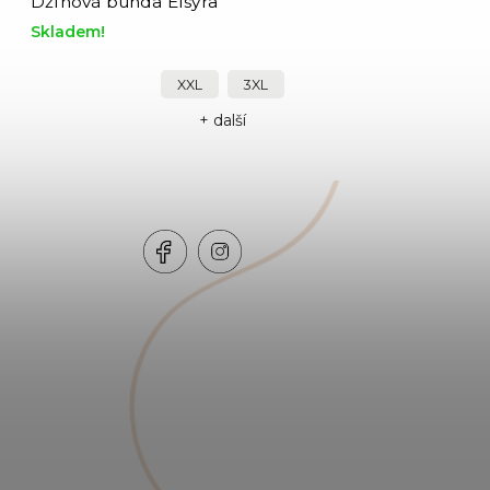
Džínová bunda Elsyra
Skladem!
XXL
3XL
+ další