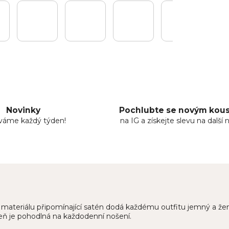
Novinky
Pochlubte se novým ko
áváme každý týden!
na IG a získejte slevu na další 
z materiálu připomínající satén dodá každému outfitu jemný a ž
veň je pohodlná na každodenní nošení.