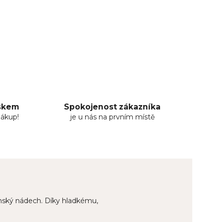
uskem
Spokojenost zákazníka
nákup!
je u nás na prvním místě
enský nádech. Díky hladkému,