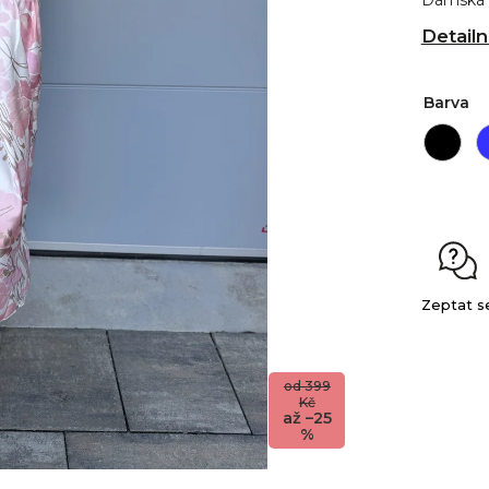
Dámská 
Detailn
Barva
Zeptat s
od 399
Kč
až –25
%