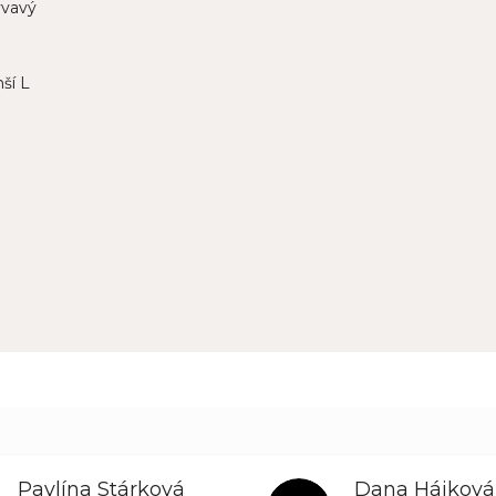
lývavý
ší L
Pavlína Stárková
Dana Hájková