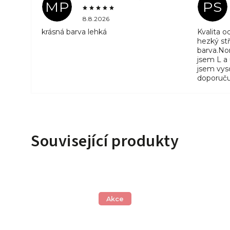
MP
PS
8.8.2026
krásná barva lehká
Kvalita 
hezký stř
barva.No
jsem L a
jsem vyso
doporuču
Související produkty
Akce