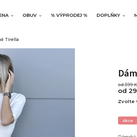
ENA
OBUV
% VÝPRODEJ %
DOPLŇKY
 Tirella
Dáms
od 399 
od
29
Zvolte 
Akce