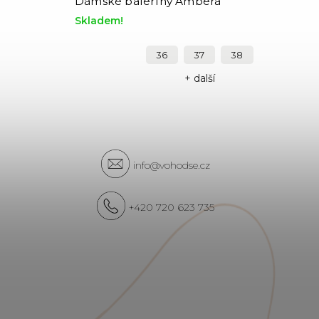
Dámské baleríny Ambera
Skladem!
36
37
38
+ další
info@vohodse.cz
+420 720 623 735