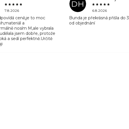
DH
7.8.2026
6.8.2026
odpovídá ceně,je to moc
Bunda je překrásná přišla do 
ih,materiál a
od objednání
rmálně nosím M,ale vybrala
 udělala jsem dobře, protože
ká a sedí perfektně.Určitě
ji