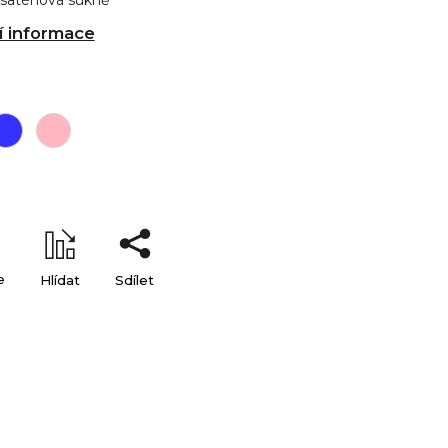
saténová sukně
í informace
e
Hlídat
Sdílet