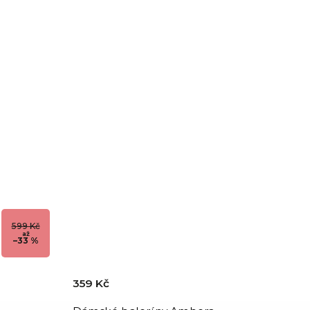
599 Kč
až
–33 %
359 Kč