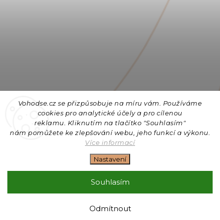
Vohodse.cz se přizpůsobuje na míru vám. Používáme
cookies
pro analytické účely a pro cílenou
reklamu. Kliknutím na tlačítko "Souhlasím"
nám
pomůžete ke zlepšování webu, jeho funkcí a výkonu.
Sledovat na Instagramu
Více informací
Nastavení
Copyright 2026
Vohodse.cz
. Všechna práva vyhrazena.
Upravit nastavení cookies
Souhlasím
Vytvořil
Shoptet
| Design
Shoptak.cz
+ Filipesmedia 🧡
Odmítnout