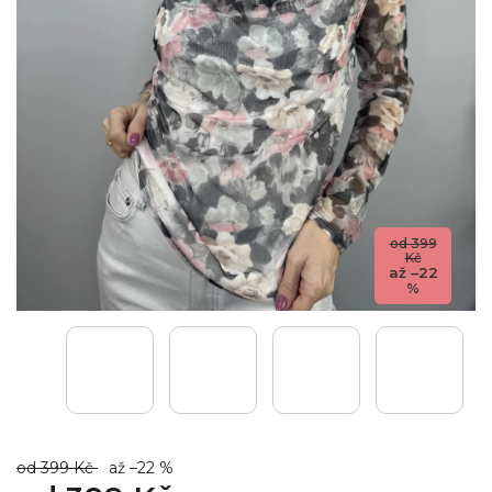
od 399
Kč
až –22
%
od 399 Kč
až –22 %