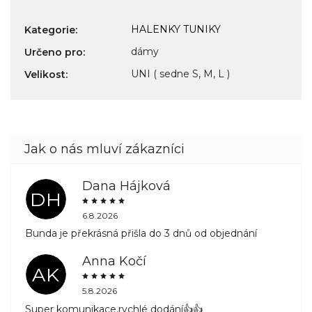
HALENKY TUNIKY
Kategorie
:
dámy
Určeno pro
:
UNI ( sedne S, M, L )
Velikost
:
Dana Hájková
DH
6.8.2026
Bunda je překrásná přišla do 3 dnů od objednání
Anna Kočí
AK
5.8.2026
Super komunikace,rychlé dodání👍👍