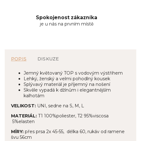
Spokojenost zákazníka
je u nás na prvním místě
POPIS
DISKUZE
Jemný květovaný TOP s vodovým výstřihem
Lehký, ženský a velmi pohodlný kousek
Splývavý materiál je příjemný na nošení
Skvěle vypadá k džínům i elegantnějším
kalhotám
VELIKOST:
UNI, sedne na S, M, L
MATERIÁL:
T1 100%poliester, T2 95%viscosa
5%elasten
MÍRY:
přes prsa 2x 45-55, délka 60, rukáv od ramene
švu 56cm