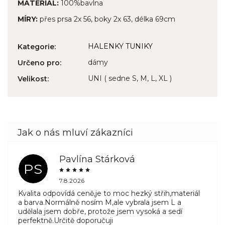
MATERIÁL:
100%bavlna
MÍRY:
přes prsa 2x 56, boky 2x 63, délka 69cm
HALENKY TUNIKY
Kategorie
:
dámy
Určeno pro
:
UNI ( sedne S, M, L, XL )
Velikost
:
Pavlína Stárková
PS
7.8.2026
Kvalita odpovídá ceně,je to moc hezký střih,materiál
a barva.Normálně nosím M,ale vybrala jsem L a
udělala jsem dobře, protože jsem vysoká a sedí
perfektně.Určitě doporučuji