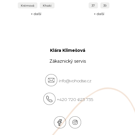
Krémová
Khaki
37
39
+ další
+ další
Klára Klimešová
Zákaznický servis
info@vohodse.cz
+420 720 623 735