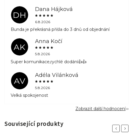
Dana Hájková
DH
6.8.2026
Bunda je překrásná přišla do 3 dnů od objednání
Anna Kočí
AK
5.8.2026
Super komunikace,rychlé dodání👍👍
Adéla Vilánková
AV
5.8.2026
Velká spokojenost
Zobrazit další hodnocení
Související produkty
Previous
Next