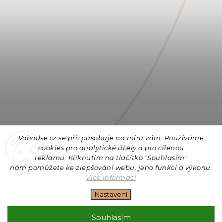
Vohodse.cz se přizpůsobuje na míru vám. Používáme
cookies
pro analytické účely a pro cílenou
reklamu. Kliknutím na tlačítko "Souhlasím"
nám
pomůžete ke zlepšování webu, jeho funkcí a výkonu.
Sledovat na Instagramu
Více informací
Nastavení
Copyright 2026
Vohodse.cz
. Všechna práva vyhrazena.
Upravit nastavení cookies
Souhlasím