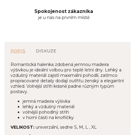
Spokojenost zákazníka
je u nás na prvním místě
POPIS
DISKUZE
Romantická halenka zdobená jemnou madeira
výšivkou je ideální volbou pro teplé letní dny. Lehký a
vzdušný materiál zajistí maximální pohodlí, zatímco
propracované detaily dodají outfitu ženský a elegantní
vzhled. Volnější střih krásně padne různým typům
postavy.
jemná madeira výšivka
lehký a vzdušný materiál
volnější pohodlný střih
v horní části na knoflíčky
VELIKOST:
univerzální, sedne S, M, L , XL