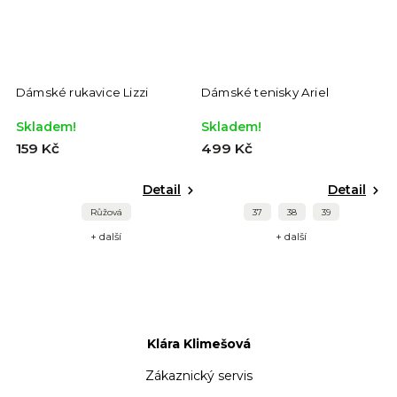
č
%
Dámské rukavice Lizzi
Dámské tenisky Ariel
Skladem!
Skladem!
159 Kč
499 Kč
Detail
Detail
Růžová
37
38
39
+ další
+ další
Klára Klimešová
Zákaznický servis