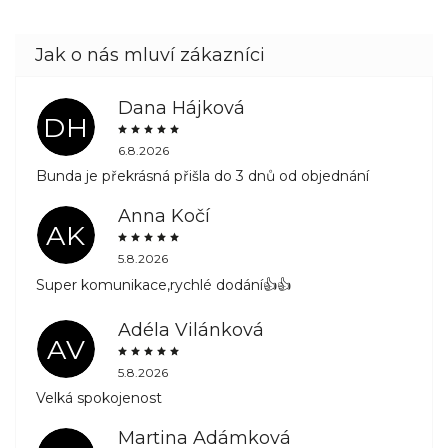
Dana Hájková
DH
6.8.2026
Bunda je překrásná přišla do 3 dnů od objednání
Anna Kočí
AK
5.8.2026
Super komunikace,rychlé dodání👍👍
Adéla Vilánková
AV
5.8.2026
Velká spokojenost
Martina Adámková