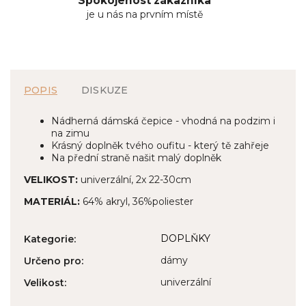
Spokojenost zákazníka
je u nás na prvním místě
POPIS
DISKUZE
Nádherná dámská čepice - vhodná na podzim i
na zimu
Krásný doplněk tvého oufitu - který tě zahřeje
Na přední straně našit malý doplněk
VELIKOST:
univerzální, 2x 22-30cm
MATERIÁL:
64% akryl, 36%poliester
DOPLŇKY
Kategorie
:
dámy
Určeno pro
:
univerzální
Velikost
: