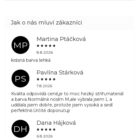
Martina Ptáčková
MP
8.8.2026
krásná barva lehká
Pavlína Stárková
PS
7.8.2026
Kvalita odpovídá ceně,je to moc hezký střih,materiál
a barva.Normálně nosím M,ale vybrala jsem L a
udělala jsem dobře, protože jsem vysoká a sedí
perfektně.Určitě doporučuji
Dana Hájková
DH
6.8.2026