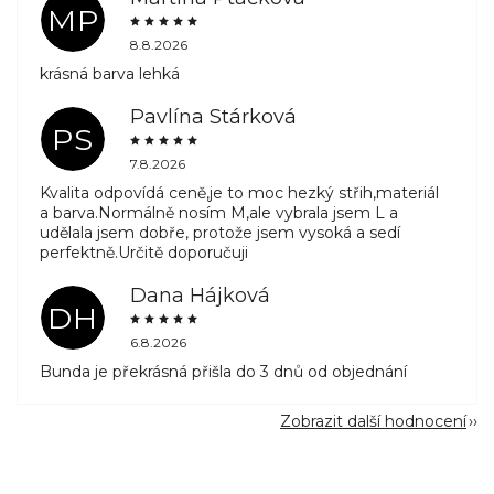
MP
8.8.2026
krásná barva lehká
Pavlína Stárková
PS
7.8.2026
Kvalita odpovídá ceně,je to moc hezký střih,materiál
a barva.Normálně nosím M,ale vybrala jsem L a
udělala jsem dobře, protože jsem vysoká a sedí
perfektně.Určitě doporučuji
Dana Hájková
DH
6.8.2026
Bunda je překrásná přišla do 3 dnů od objednání
Zobrazit další hodnocení